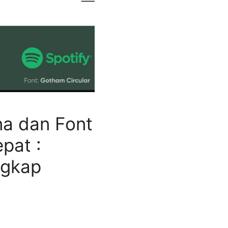
na dan Font
pat :
ngkap