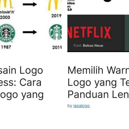
sain Logo
Memilih War
ess: Cara
Logo yang Te
ogo yang
Panduan Le
by
jasalogo