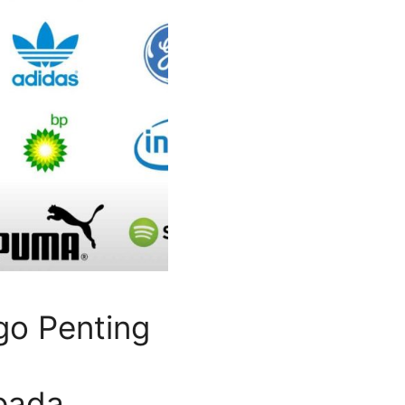
o Penting
?
pada