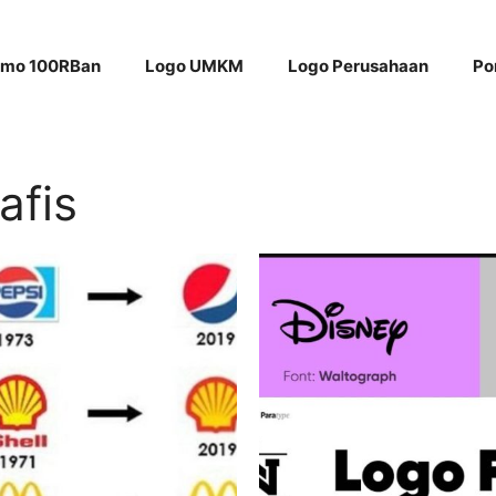
omo 100RBan
Logo UMKM
Logo Perusahaan
Po
afis