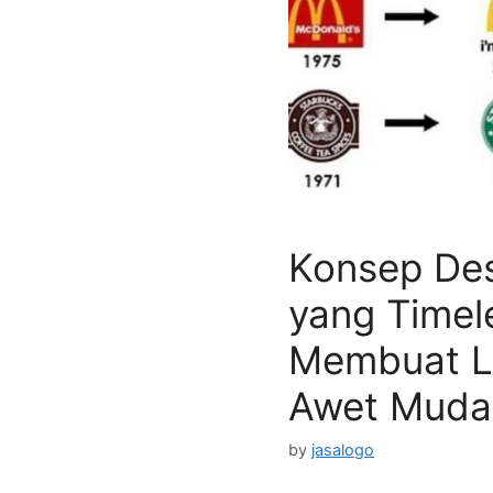
Konsep De
yang Timel
Membuat L
Awet Muda
by
jasalogo