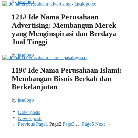
by
jasalogo
121# Ide Nama Perusahaan
Advertising: Membangun Merek
yang Menginspirasi dan Berdaya
Jual Tinggi
by
jasalogo
119# Ide Nama Perusahaan Islami:
Membangun Bisnis Berkah dan
Berkelanjutan
by
jasalogo
Older posts
Newer posts
←
Previous
Page
1
Page
2
Page
3
…
Page
5
Next
→