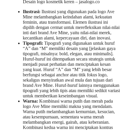
Desain logo kosmetik keren – jasalogo.co
Ilustrasi:
Ilustrasi yang digunakan pada logo Ave
Mine melambangkan keindahan alami, kekuatan
feminin, atau transformasi. Elemen ilustrasi ini
dipilih dengan cermat untuk merefleksikan nilai-nilai
inti dari brand Ave Mine, yaitu nilai-nilai merek,
kecantikan alami, kepercayaan diri, dan inovasi.
Tipografi:
Tipografi yang digunakan untuk huruf
“A” dan “M” memiliki desain yang [jelaskan gaya
tipografi, misalnya: bold, elegan, atau minimalis].
Huruf-huruf ini ditempatkan secara strategis untuk
menjadi pusat perhatian dan menciptakan kesan
yang kuat. Huruf “A” dan “M” yang lebih besar
berfungsi sebagai anchor atau titik fokus logo,
sekaligus menyiratkan awal mula dan tujuan dari
brand Ave Mine. Huruf-huruf lainnya menggunakan
tipografi yang lebih tipis atau memiliki sedikit variasi
untuk memberikan keseimbangan visual.
Warna:
Kombinasi warna putih dan merah pada
logo Ave Mine memiliki makna yang mendalam.
Warna putih melambangkan kemurnian, kesucian,
atau kesempurnaan, sementara warna merah
melambangkan energi, gairah, atau keberanian.
Kombinasi kedua warna ini menciptakan kontras