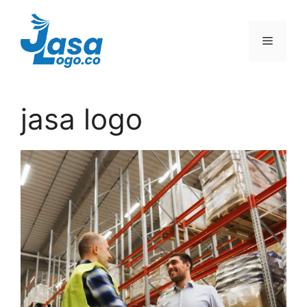
Skip
to
Menu
content
jasa logo