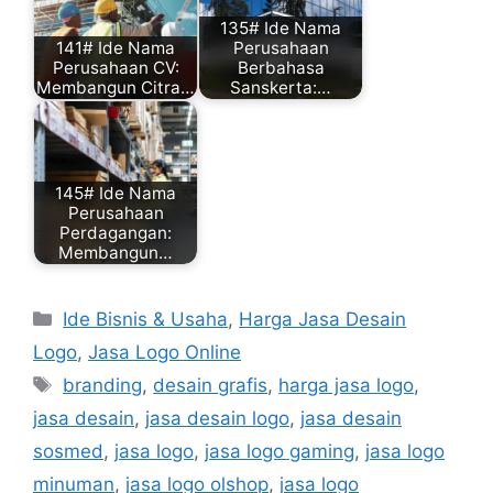
135# Ide Nama
141# Ide Nama
Perusahaan
Perusahaan CV:
Berbahasa
Membangun Citra…
Sanskerta:…
145# Ide Nama
Perusahaan
Perdagangan:
Membangun…
Categories
Ide Bisnis & Usaha
,
Harga Jasa Desain
Logo
,
Jasa Logo Online
Tags
branding
,
desain grafis
,
harga jasa logo
,
jasa desain
,
jasa desain logo
,
jasa desain
sosmed
,
jasa logo
,
jasa logo gaming
,
jasa logo
minuman
,
jasa logo olshop
,
jasa logo