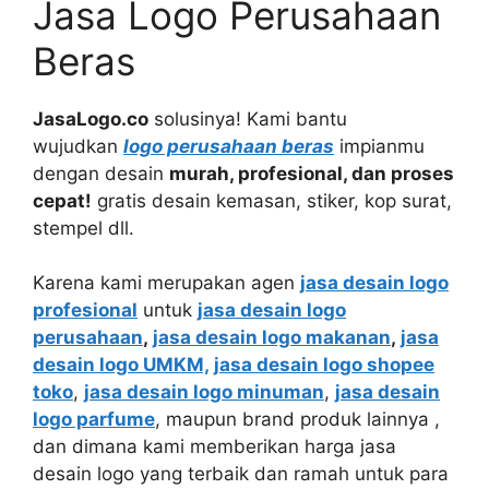
Jasa Logo Perusahaan
Beras
JasaLogo.co
solusinya! Kami bantu
wujudkan
logo perusahaan beras
impianmu
dengan desain
murah, profesional, dan proses
cepat!
gratis desain kemasan, stiker, kop surat,
stempel dll.
Karena kami merupakan agen
jasa desain logo
profesional
untuk
jasa desain logo
perusahaan
,
jasa desain logo makanan
,
jasa
desain logo UMKM,
jasa desain logo shopee
toko
,
jasa desain logo minuman
,
jasa desain
logo parfume
, maupun brand produk lainnya ,
dan dimana kami memberikan harga jasa
desain logo yang terbaik dan ramah untuk para