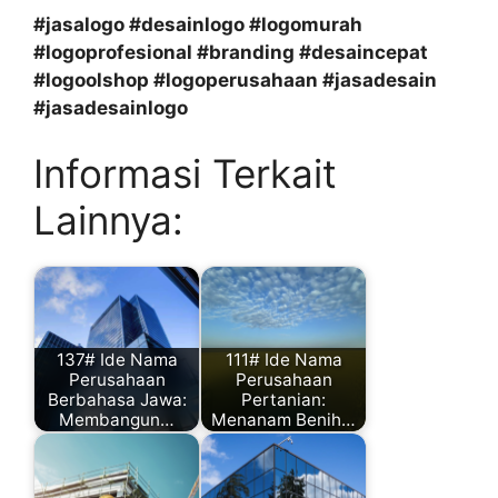
#jasalogo #desainlogo #logomurah
#logoprofesional #branding #desaincepat
#logoolshop #logoperusahaan #jasadesain
#jasadesainlogo
Informasi Terkait
Lainnya:
137# Ide Nama
111# Ide Nama
Perusahaan
Perusahaan
Berbahasa Jawa:
Pertanian:
Membangun…
Menanam Benih…