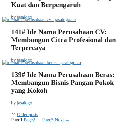
Kuat dan Berpengaruh
by
jasalogo
141# Ide Nama Perusahaan CV:
Membangun Citra Profesional dan
Terpercaya
by
jasalogo
139# Ide Nama Perusahaan Beras:
Membangun Bisnis Pangan Pokok
yang Kokoh
by
jasalogo
Older posts
Page
1
Page
2
…
Page
5
Next
→