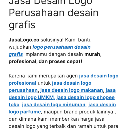
Jasa Desain Logo
Perusahaan desain
grafis
JasaLogo.co
solusinya! Kami bantu
wujudkan
logo perusahaan desain
grafis
impianmu dengan desain
murah,
profesional, dan proses cepat!
Karena kami merupakan agen
jasa desain logo
profesional
untuk
jasa desain logo
perusahaan
,
jasa desain logo makanan
,
jasa
desain logo UMKM,
jasa desain logo shopee
toko
,
jasa desain logo minuman
,
jasa desain
logo parfume
, maupun brand produk lainnya ,
dan dimana kami memberikan harga jasa
desain logo yang terbaik dan ramah untuk para