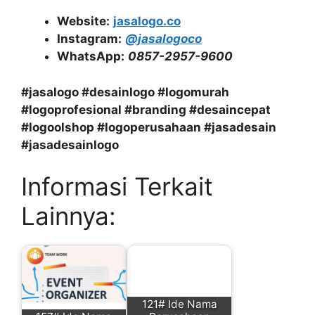
Website:
jasalogo.co
Instagram:
@jasalogoco
WhatsApp:
0857-2957-9600
#jasalogo #desainlogo #logomurah
#logoprofesional #branding #desaincepat
#logoolshop #logoperusahaan #jasadesain
#jasadesainlogo
Informasi Terkait
Lainnya:
121# Ide Nama