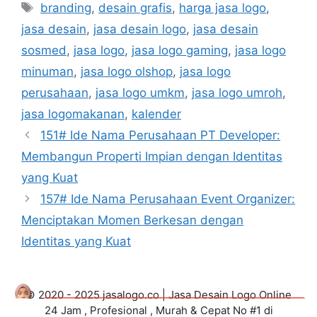
Tags
branding
,
desain grafis
,
harga jasa logo
,
jasa desain
,
jasa desain logo
,
jasa desain
sosmed
,
jasa logo
,
jasa logo gaming
,
jasa logo
minuman
,
jasa logo olshop
,
jasa logo
perusahaan
,
jasa logo umkm
,
jasa logo umroh
,
jasa logomakanan
,
kalender
151# Ide Nama Perusahaan PT Developer:
Membangun Properti Impian dengan Identitas
yang Kuat
157# Ide Nama Perusahaan Event Organizer:
Menciptakan Momen Berkesan dengan
Identitas yang Kuat
© 2020 - 2025 jasalogo.co | Jasa Desain Logo Online
24 Jam , Profesional , Murah & Cepat No #1 di