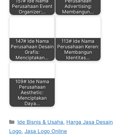
157# Ide Nama
Perusahaan
Perusahaan Event
Advertising:
Organizer:…
Membangun…
147# Ide Nama
113# Ide Nama
Perusahaan Desain
Perusahaan Keren:
Grafis:
Membangun
Menciptakan…
Identitas…
109# Ide Nama
Perusahaan
Aesthetic:
Menciptakan
Daya…
Categories
Ide Bisnis & Usaha
,
Harga Jasa Desain
Logo
,
Jasa Logo Online